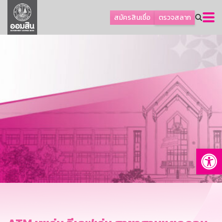
ลูกค้าธุรกิจ
สมัครสินเชื่อ
ตรวจสลาก
ลูกค้าผู้ประกอบรายย่อย
โปรโมชัน
ออมเพื่อสุข
เกี่ยวกับธนาคาร
การพัฒนาที่ยั่งยืน
ข่าวสาร
บริการทางการเงิน
Op
อื่นๆ
ติดต่อเรา
บริการออนไลน์
TH
EN
GSB Society