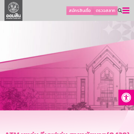
ลูกค้าธุรกิจ
สมัครสินเชื่อ
ตรวจสลาก
ลูกค้าผู้ประกอบรายย่อย
โปรโมชัน
ออมเพื่อสุข
เกี่ยวกับธนาคาร
การพัฒนาที่ยั่งยืน
ข่าวสาร
บริการทางการเงิน
Op
อื่นๆ
ติดต่อเรา
บริการออนไลน์
TH
EN
GSB Society