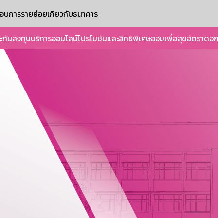
ะกอบการรายย่อย
เกี่ยวกับธนาคาร
ะกัน
ลงทุน
บริการออนไลน์
โปรโมชันและสิทธิพิเศษ
ออมเพื่อสุข
อัตราดอก