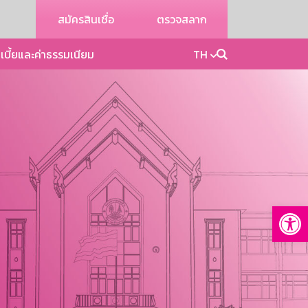
สมัครสินเชื่อ
ตรวจสลาก
เบี้ยและค่าธรรมเนียม
TH
Op