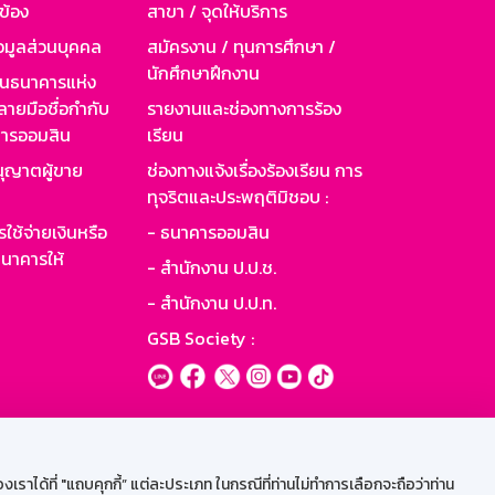
วข้อง
สาขา / จุดให้บริการ
อมูลส่วนบุคคล
สมัครงาน / ทุนการศึกษา /
นักศึกษาฝึกงาน
านธนาคารแห่ง
ายมือชื่อกำกับ
รายงานและช่องทางการร้อง
าคารออมสิน
เรียน
ุญาตผู้ขาย
ช่องทางแจ้งเรื่องร้องเรียน การ
ทุจริตและประพฤติมิชอบ :
ใช้จ่ายเงินหรือ
- ธนาคารออมสิน
นาคารให้
- สำนักงาน ป.ป.ช.
- สำนักงาน ป.ป.ท.
GSB Society :
ะบบเน็ตเมล
ราได้ที่ "แถบคุกกี้” แต่ละประเภท ในกรณีที่ท่านไม่ทำการเลือกจะถือว่าท่าน