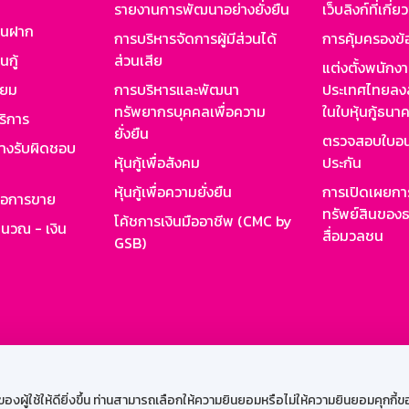
รายงานการพัฒนาอย่างยั่งยืน
เว็บลิงก์ที่เกี่ย
งินฝาก
การบริหารจัดการผู้มีส่วนได้
การคุ้มครองข้
นกู้
ส่วนเสีย
แต่งตั้งพนักง
ียม
การบริหารและพัฒนา
ประเทศไทยลงล
ทรัพยากรบุคคลเพื่อความ
ในใบหุ้นกู้ธน
ริการ
ยั่งยืน
ตรวจสอบใบอน
ย่างรับผิดชอบ
หุ้นกู้เพื่อสังคม
ประกัน
หุ้นกู้เพื่อความยั่งยืน
การเปิดเผยการ
รอการขาย
ทรัพย์สินของธ
โค้ชการเงินมืออาชีพ (CMC by
ำนวณ - เงิน
สื่อมวลชน
GSB)
กงาน
Web HR
GSB Wisdom
M-Search
เข้าสู่ร
ผู้ใช้ให้ดียิ่งขึ้น ท่านสามารถเลือกให้ความยินยอมหรือไม่ให้ความยินยอมคุกกี้ของเ