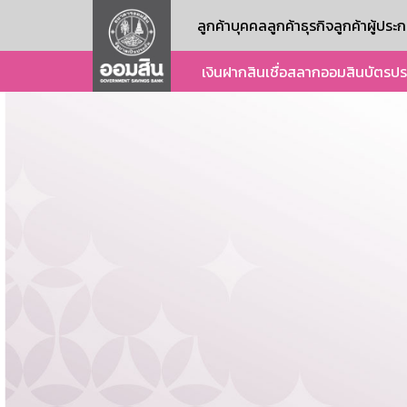
ลูกค้าบุคคล
ลูกค้าธุรกิจ
ลูกค้าผู้ปร
เงินฝาก
สินเชื่อ
สลากออมสิน
บัตร
ปร