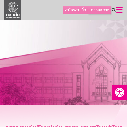
ลูกค้าธุรกิจ
สมัครสินเชื่อ
ตรวจสลาก
ลูกค้าผู้ประกอบรายย่อย
โปรโมชัน
ออมเพื่อสุข
เกี่ยวกับธนาคาร
การพัฒนาที่ยั่งยืน
ข่าวสาร
บริการทางการเงิน
Op
อื่นๆ
ติดต่อเรา
บริการออนไลน์
TH
EN
GSB Society