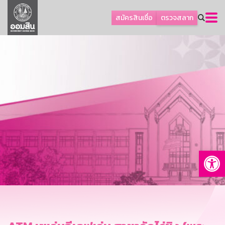
ลูกค้าธุรกิจ
สมัครสินเชื่อ
ตรวจสลาก
ลูกค้าผู้ประกอบรายย่อย
โปรโมชัน
ออมเพื่อสุข
เกี่ยวกับธนาคาร
การพัฒนาที่ยั่งยืน
ข่าวสาร
บริการทางการเงิน
Op
อื่นๆ
ติดต่อเรา
บริการออนไลน์
TH
EN
GSB Society