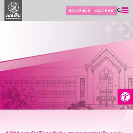
ลูกค้าธุรกิจ
สมัครสินเชื่อ
ตรวจสลาก
ลูกค้าผู้ประกอบรายย่อย
โปรโมชัน
ออมเพื่อสุข
เกี่ยวกับธนาคาร
การพัฒนาที่ยั่งยืน
ข่าวสาร
บริการทางการเงิน
Op
อื่นๆ
ติดต่อเรา
บริการออนไลน์
TH
EN
GSB Society