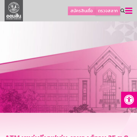
ลูกค้าธุรกิจ
สมัครสินเชื่อ
ตรวจสลาก
ลูกค้าผู้ประกอบรายย่อย
โปรโมชัน
ออมเพื่อสุข
เกี่ยวกับธนาคาร
การพัฒนาที่ยั่งยืน
ข่าวสาร
บริการทางการเงิน
Op
อื่นๆ
ติดต่อเรา
บริการออนไลน์
TH
EN
GSB Society