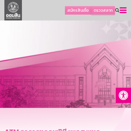
ลูกค้าธุรกิจ
สมัครสินเชื่อ
ตรวจสลาก
ลูกค้าผู้ประกอบรายย่อย
โปรโมชัน
ออมเพื่อสุข
เกี่ยวกับธนาคาร
การพัฒนาที่ยั่งยืน
ข่าวสาร
บริการทางการเงิน
Op
อื่นๆ
ติดต่อเรา
บริการออนไลน์
TH
EN
GSB Society