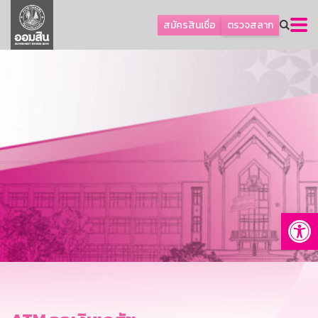
ลูกค้าธุรกิจ
สมัครสินเชื่อ
ตรวจสลาก
ลูกค้าผู้ประกอบรายย่อย
โปรโมชัน
ออมเพื่อสุข
เกี่ยวกับธนาคาร
การพัฒนาที่ยั่งยืน
ข่าวสาร
บริการทางการเงิน
Op
อื่นๆ
ติดต่อเรา
บริการออนไลน์
TH
EN
GSB Society