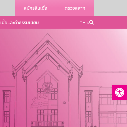
สมัครสินเชื่อ
ตรวจสลาก
เบี้ยและค่าธรรมเนียม
TH
Op