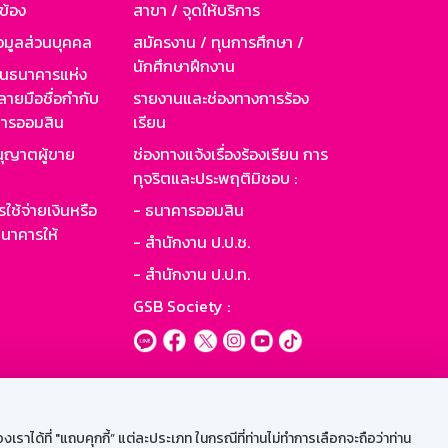
วข้อง
สาขา / จุดให้บริการ
อมูลส่วนบุคคล
สมัครงาน / ทุนการศึกษา /
นักศึกษาฝึกงาน
านธนาคารแห่ง
ายมือชื่อกำกับ
รายงานและช่องทางการร้อง
าคารออมสิน
เรียน
ุญาตผู้ขาย
ช่องทางแจ้งเรื่องร้องเรียน การ
ทุจริตและประพฤติมิชอบ :
ใช้จ่ายเงินหรือ
- ธนาคารออมสิน
นาคารให้
- สำนักงาน ป.ป.ช.
- สำนักงาน ป.ป.ท.
GSB Society :
ะบบเน็ตเมล
ราได้ที่ "แถบคุกกี้” แต่ละประเภท ในกรณีที่ท่านไม่ทำการเลือกจะถือว่าท่าน