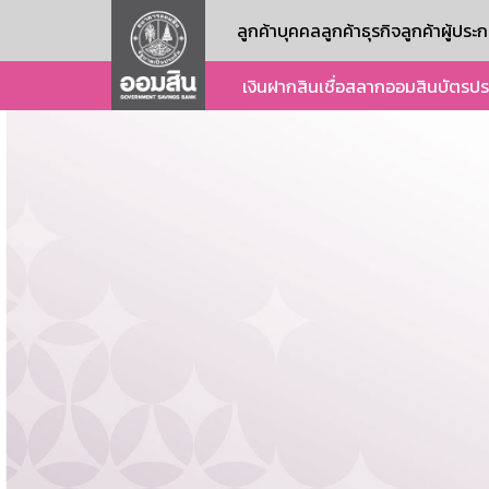
ลูกค้าบุคคล
ลูกค้าธุรกิจ
ลูกค้าผู้ปร
เงินฝาก
สินเชื่อ
สลากออมสิน
บัตร
ปร