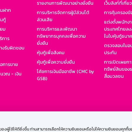
รายงานการพัฒนาอย่างยั่งยืน
เว็บลิงก์ที่เกี่ย
งินฝาก
การบริหารจัดการผู้มีส่วนได้
การคุ้มครองข้
นกู้
ส่วนเสีย
แต่งตั้งพนักง
ียม
การบริหารและพัฒนา
ประเทศไทยลงล
ทรัพยากรบุคคลเพื่อความ
ในใบหุ้นกู้ธน
ริการ
ยั่งยืน
ตรวจสอบใบอน
ย่างรับผิดชอบ
หุ้นกู้เพื่อสังคม
ประกัน
หุ้นกู้เพื่อความยั่งยืน
การเปิดเผยการ
รอการขาย
ทรัพย์สินของธ
โค้ชการเงินมืออาชีพ (CMC by
ำนวณ - เงิน
สื่อมวลชน
GSB)
กงาน
Web HR
GSB Wisdom
M-Search
เข้าสู่ร
ผู้ใช้ให้ดียิ่งขึ้น ท่านสามารถเลือกให้ความยินยอมหรือไม่ให้ความยินยอมคุกกี้ของเ