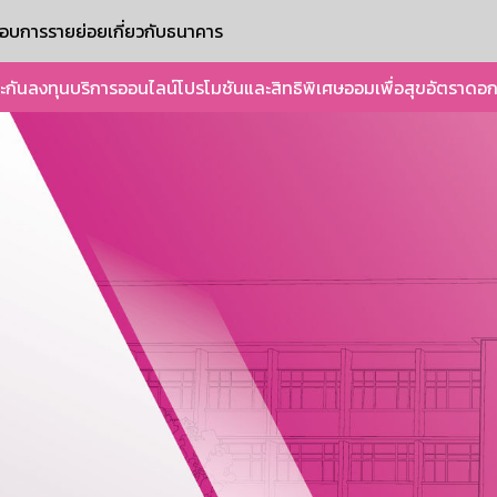
ะกอบการรายย่อย
เกี่ยวกับธนาคาร
ะกัน
ลงทุน
บริการออนไลน์
โปรโมชันและสิทธิพิเศษ
ออมเพื่อสุข
อัตราดอก