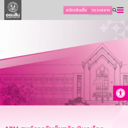
ลูกค้าธุรกิจ
สมัครสินเชื่อ
ตรวจสลาก
ลูกค้าผู้ประกอบรายย่อย
โปรโมชัน
ออมเพื่อสุข
เกี่ยวกับธนาคาร
การพัฒนาที่ยั่งยืน
ข่าวสาร
บริการทางการเงิน
Op
อื่นๆ
ติดต่อเรา
บริการออนไลน์
TH
EN
GSB Society