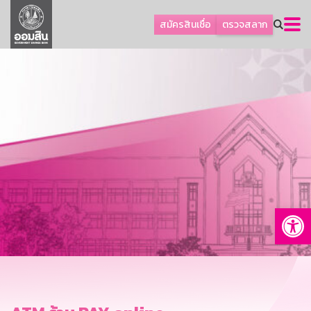
ลูกค้าธุรกิจ
สมัครสินเชื่อ
ตรวจสลาก
ลูกค้าผู้ประกอบรายย่อย
โปรโมชัน
ออมเพื่อสุข
เกี่ยวกับธนาคาร
การพัฒนาที่ยั่งยืน
ข่าวสาร
บริการทางการเงิน
Op
อื่นๆ
ติดต่อเรา
บริการออนไลน์
TH
EN
GSB Society