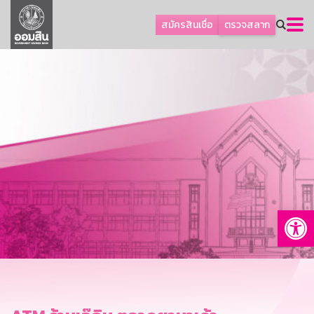
ลูกค้าธุรกิจ
สมัครสินเชื่อ
ตรวจสลาก
ลูกค้าผู้ประกอบรายย่อย
โปรโมชัน
ออมเพื่อสุข
เกี่ยวกับธนาคาร
การพัฒนาที่ยั่งยืน
ข่าวสาร
บริการทางการเงิน
Op
อื่นๆ
ติดต่อเรา
บริการออนไลน์
TH
EN
GSB Society