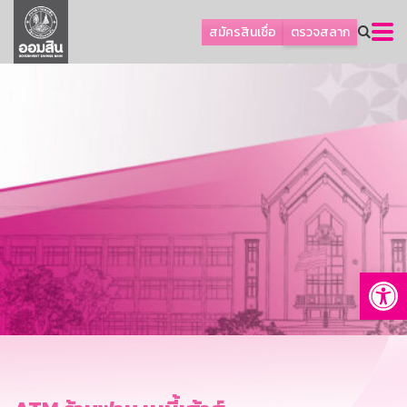
ลูกค้าธุรกิจ
สมัครสินเชื่อ
ตรวจสลาก
ลูกค้าผู้ประกอบรายย่อย
โปรโมชัน
ออมเพื่อสุข
เกี่ยวกับธนาคาร
การพัฒนาที่ยั่งยืน
ข่าวสาร
บริการทางการเงิน
Op
อื่นๆ
ติดต่อเรา
บริการออนไลน์
TH
EN
GSB Society