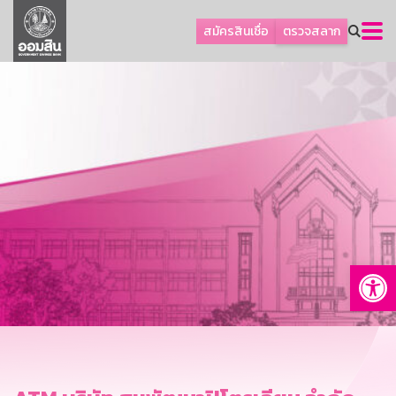
ลูกค้าธุรกิจ
สมัครสินเชื่อ
ตรวจสลาก
ลูกค้าผู้ประกอบรายย่อย
โปรโมชัน
ออมเพื่อสุข
เกี่ยวกับธนาคาร
การพัฒนาที่ยั่งยืน
ข่าวสาร
บริการทางการเงิน
Op
อื่นๆ
ติดต่อเรา
บริการออนไลน์
TH
EN
GSB Society