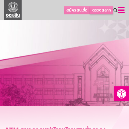
ลูกค้าธุรกิจ
สมัครสินเชื่อ
ตรวจสลาก
ลูกค้าผู้ประกอบรายย่อย
โปรโมชัน
ออมเพื่อสุข
เกี่ยวกับธนาคาร
การพัฒนาที่ยั่งยืน
ข่าวสาร
บริการทางการเงิน
Op
อื่นๆ
ติดต่อเรา
บริการออนไลน์
TH
EN
GSB Society