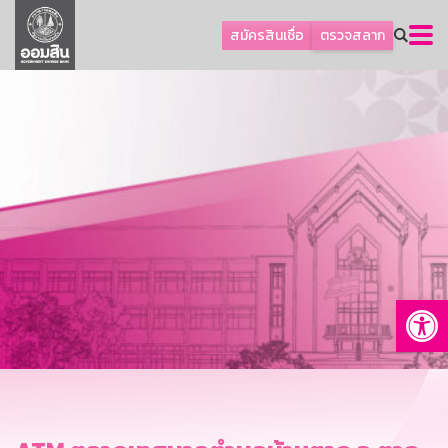
ลูกค้าธุรกิจ
สมัครสินเชื่อ
ตรวจสลาก
ลูกค้าผู้ประกอบรายย่อย
โปรโมชัน
ออมเพื่อสุข
เกี่ยวกับธนาคาร
การพัฒนาที่ยั่งยืน
ข่าวสาร
บริการทางการเงิน
Op
อื่นๆ
ติดต่อเรา
บริการออนไลน์
TH
EN
GSB Society