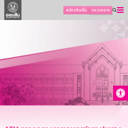
ลูกค้าธุรกิจ
สมัครสินเชื่อ
ตรวจสลาก
ลูกค้าผู้ประกอบรายย่อย
โปรโมชัน
ออมเพื่อสุข
เกี่ยวกับธนาคาร
การพัฒนาที่ยั่งยืน
ข่าวสาร
บริการทางการเงิน
Op
อื่นๆ
ติดต่อเรา
บริการออนไลน์
TH
EN
GSB Society