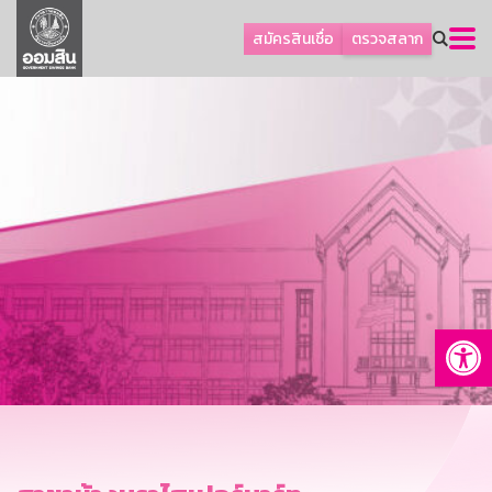
ลูกค้าธุรกิจ
สมัครสินเชื่อ
ตรวจสลาก
ลูกค้าผู้ประกอบรายย่อย
โปรโมชัน
ออมเพื่อสุข
เกี่ยวกับธนาคาร
การพัฒนาที่ยั่งยืน
ข่าวสาร
บริการทางการเงิน
Op
อื่นๆ
ติดต่อเรา
บริการออนไลน์
TH
EN
GSB Society