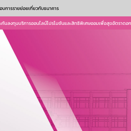
ะกอบการรายย่อย
เกี่ยวกับธนาคาร
ะกัน
ลงทุน
บริการออนไลน์
โปรโมชันและสิทธิพิเศษ
ออมเพื่อสุข
อัตราดอก