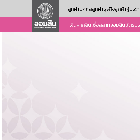
ลูกค้าบุคคล
ลูกค้าธุรกิจ
ลูกค้าผู้ปร
เงินฝาก
สินเชื่อ
สลากออมสิน
บัตร
ปร