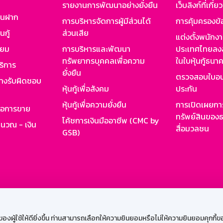
รายงานการพัฒนาอย่างยั่งยืน
เว็บลิงก์ที่เกี่ย
งินฝาก
การบริหารจัดการผู้มีส่วนได้
การคุ้มครองข้
นกู้
ส่วนเสีย
แต่งตั้งพนักง
ียม
การบริหารและพัฒนา
ประเทศไทยลงล
ทรัพยากรบุคคลเพื่อความ
ในใบหุ้นกู้ธน
ริการ
ยั่งยืน
ตรวจสอบใบอน
ย่างรับผิดชอบ
หุ้นกู้เพื่อสังคม
ประกัน
หุ้นกู้เพื่อความยั่งยืน
การเปิดเผยการ
รอการขาย
ทรัพย์สินของธ
โค้ชการเงินมืออาชีพ (CMC by
ำนวณ - เงิน
สื่อมวลชน
GSB)
กงาน
Web HR
GSB Wisdom
M-Search
เข้าสู่ร
ผู้ใช้ให้ดียิ่งขึ้น ท่านสามารถเลือกให้ความยินยอมหรือไม่ให้ความยินยอมคุกกี้ของเ