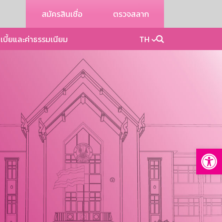
สมัครสินเชื่อ
ตรวจสลาก
เบี้ยและค่าธรรมเนียม
TH
Op