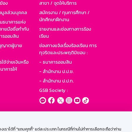
วข้อง
สาขา / จุดให้บริการ
อมูลส่วนบุคคล
สมัครงาน / ทุนการศึกษา /
นักศึกษาฝึกงาน
านธนาคารแห่ง
ายมือชื่อกำกับ
รายงานและช่องทางการร้อง
าคารออมสิน
เรียน
ุญาตผู้ขาย
ช่องทางแจ้งเรื่องร้องเรียน การ
ทุจริตและประพฤติมิชอบ :
ใช้จ่ายเงินหรือ
- ธนาคารออมสิน
นาคารให้
- สำนักงาน ป.ป.ช.
- สำนักงาน ป.ป.ท.
GSB Society :
ะบบเน็ตเมล
ราได้ที่ "แถบคุกกี้” แต่ละประเภท ในกรณีที่ท่านไม่ทำการเลือกจะถือว่าท่าน