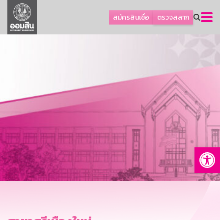
ลูกค้าธุรกิจ
สมัครสินเชื่อ
ตรวจสลาก
ลูกค้าผู้ประกอบรายย่อย
โปรโมชัน
ออมเพื่อสุข
เกี่ยวกับธนาคาร
การพัฒนาที่ยั่งยืน
ข่าวสาร
บริการทางการเงิน
Op
อื่นๆ
ติดต่อเรา
บริการออนไลน์
TH
EN
GSB Society