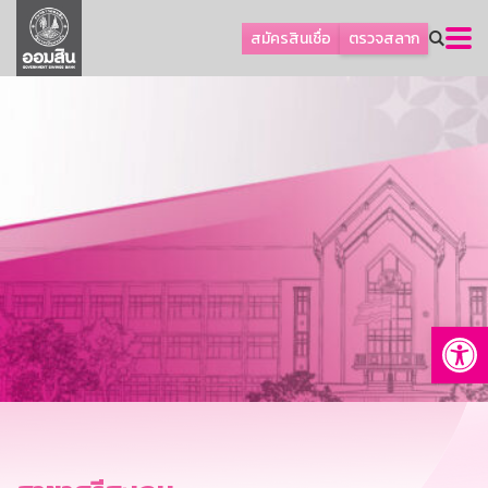
ลูกค้าธุรกิจ
สมัครสินเชื่อ
ตรวจสลาก
ลูกค้าผู้ประกอบรายย่อย
โปรโมชัน
ออมเพื่อสุข
เกี่ยวกับธนาคาร
การพัฒนาที่ยั่งยืน
ข่าวสาร
บริการทางการเงิน
Op
อื่นๆ
ติดต่อเรา
บริการออนไลน์
TH
EN
GSB Society