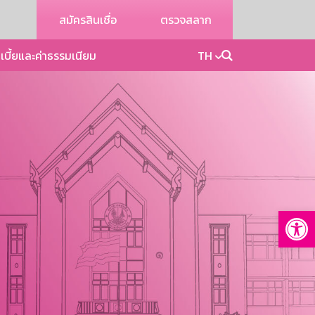
สมัครสินเชื่อ
ตรวจสลาก
เบี้ยและค่าธรรมเนียม
TH
Op