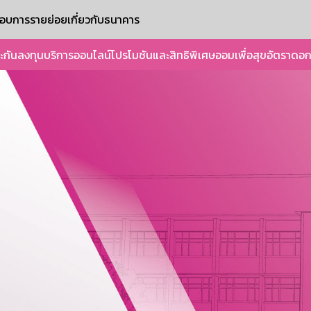
ะกอบการรายย่อย
เกี่ยวกับธนาคาร
ะกัน
ลงทุน
บริการออนไลน์
โปรโมชันและสิทธิพิเศษ
ออมเพื่อสุข
อัตราดอก