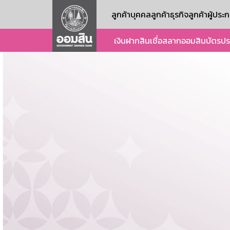
ลูกค้าบุคคล
ลูกค้าธุรกิจ
ลูกค้าผู้ปร
เงินฝาก
สินเชื่อ
สลากออมสิน
บัตร
ปร