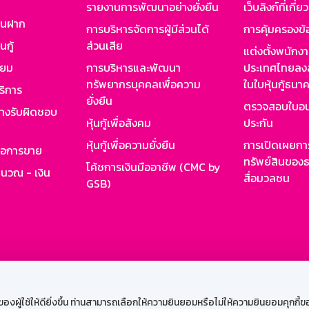
รายงานการพัฒนาอย่างยั่งยืน
เว็บลิงก์ที่เกี่ย
งินฝาก
การบริหารจัดการผู้มีส่วนได้
การคุ้มครองข้
นกู้
ส่วนเสีย
แต่งตั้งพนักง
ียม
การบริหารและพัฒนา
ประเทศไทยลงล
ทรัพยากรบุคคลเพื่อความ
ในใบหุ้นกู้ธน
ริการ
ยั่งยืน
ตรวจสอบใบอน
ย่างรับผิดชอบ
หุ้นกู้เพื่อสังคม
ประกัน
หุ้นกู้เพื่อความยั่งยืน
การเปิดเผยการ
รอการขาย
ทรัพย์สินของธ
โค้ชการเงินมืออาชีพ (CMC by
ำนวณ - เงิน
สื่อมวลชน
GSB)
กงาน
Web HR
GSB Wisdom
M-Search
เข้าสู่ร
ผู้ใช้ให้ดียิ่งขึ้น ท่านสามารถเลือกให้ความยินยอมหรือไม่ให้ความยินยอมคุกกี้ของเ