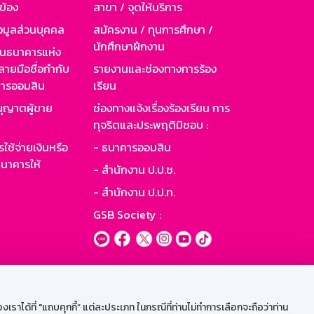
วข้อง
สาขา / จุดให้บริการ
อมูลส่วนบุคคล
สมัครงาน / ทุนการศึกษา /
นักศึกษาฝึกงาน
านธนาคารแห่ง
ายมือชื่อกำกับ
รายงานและช่องทางการร้อง
าคารออมสิน
เรียน
ุญาตผู้ขาย
ช่องทางแจ้งเรื่องร้องเรียน การ
ทุจริตและประพฤติมิชอบ :
ใช้จ่ายเงินหรือ
- ธนาคารออมสิน
นาคารให้
- สำนักงาน ป.ป.ช.
- สำนักงาน ป.ป.ท.
GSB Society :
ะบบเน็ตเมล
ราได้ที่ "แถบคุกกี้” แต่ละประเภท ในกรณีที่ท่านไม่ทำการเลือกจะถือว่าท่าน