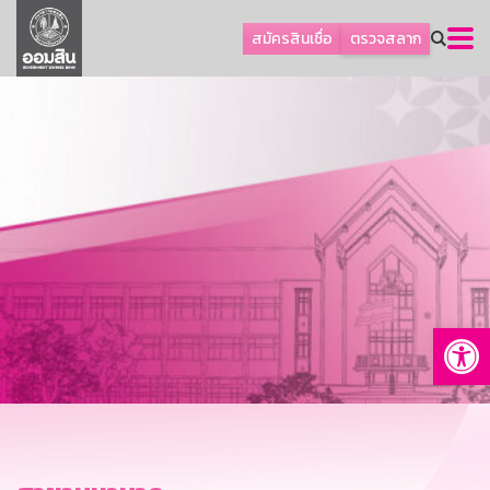
ลูกค้าธุรกิจ
สมัครสินเชื่อ
ตรวจสลาก
ลูกค้าผู้ประกอบรายย่อย
โปรโมชัน
ออมเพื่อสุข
เกี่ยวกับธนาคาร
การพัฒนาที่ยั่งยืน
ข่าวสาร
บริการทางการเงิน
Op
อื่นๆ
ติดต่อเรา
บริการออนไลน์
TH
EN
GSB Society