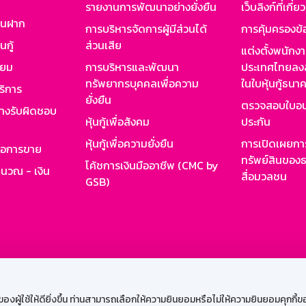
รายงานการพัฒนาอย่างยั่งยืน
เว็บลิงก์ที่เกี่ย
งินฝาก
การบริหารจัดการผู้มีส่วนได้
การคุ้มครองข้
นกู้
ส่วนเสีย
แต่งตั้งพนักง
ียม
การบริหารและพัฒนา
ประเทศไทยลงล
ทรัพยากรบุคคลเพื่อความ
ในใบหุ้นกู้ธน
ริการ
ยั่งยืน
ตรวจสอบใบอน
ย่างรับผิดชอบ
หุ้นกู้เพื่อสังคม
ประกัน
หุ้นกู้เพื่อความยั่งยืน
การเปิดเผยการ
รอการขาย
ทรัพย์สินของธ
โค้ชการเงินมืออาชีพ (CMC by
ำนวณ - เงิน
สื่อมวลชน
GSB)
กงาน
Web HR
GSB Wisdom
M-Search
เข้าสู่ร
ผู้ใช้ให้ดียิ่งขึ้น ท่านสามารถเลือกให้ความยินยอมหรือไม่ให้ความยินยอมคุกกี้ของเ