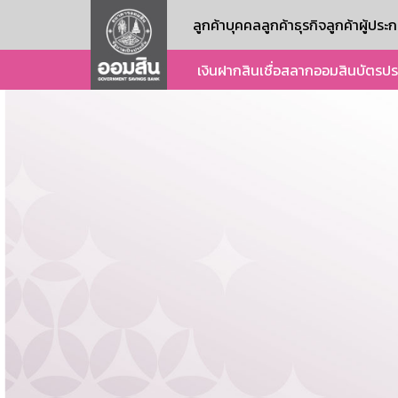
ลูกค้าบุคคล
ลูกค้าธุรกิจ
ลูกค้าผู้ปร
เงินฝาก
สินเชื่อ
สลากออมสิน
บัตร
ปร