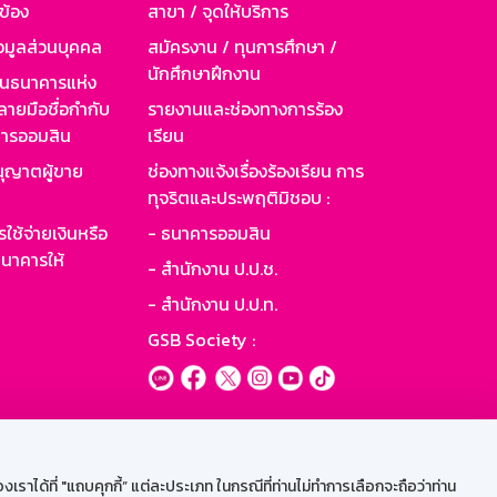
วข้อง
สาขา / จุดให้บริการ
อมูลส่วนบุคคล
สมัครงาน / ทุนการศึกษา /
นักศึกษาฝึกงาน
านธนาคารแห่ง
ายมือชื่อกำกับ
รายงานและช่องทางการร้อง
าคารออมสิน
เรียน
ุญาตผู้ขาย
ช่องทางแจ้งเรื่องร้องเรียน การ
ทุจริตและประพฤติมิชอบ :
ใช้จ่ายเงินหรือ
- ธนาคารออมสิน
นาคารให้
- สำนักงาน ป.ป.ช.
- สำนักงาน ป.ป.ท.
GSB Society :
ะบบเน็ตเมล
ราได้ที่ "แถบคุกกี้” แต่ละประเภท ในกรณีที่ท่านไม่ทำการเลือกจะถือว่าท่าน