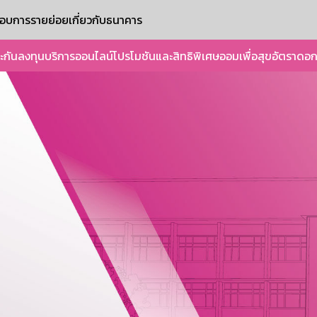
ะกอบการรายย่อย
เกี่ยวกับธนาคาร
ะกัน
ลงทุน
บริการออนไลน์
โปรโมชันและสิทธิพิเศษ
ออมเพื่อสุข
อัตราดอก