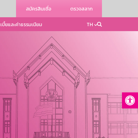
สมัครสินเชื่อ
ตรวจสลาก
เบี้ยและค่าธรรมเนียม
TH
Op