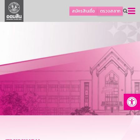
ลูกค้าธุรกิจ
สมัครสินเชื่อ
ตรวจสลาก
ลูกค้าผู้ประกอบรายย่อย
โปรโมชัน
ออมเพื่อสุข
เกี่ยวกับธนาคาร
การพัฒนาที่ยั่งยืน
ข่าวสาร
บริการทางการเงิน
Op
อื่นๆ
ติดต่อเรา
บริการออนไลน์
TH
EN
GSB Society