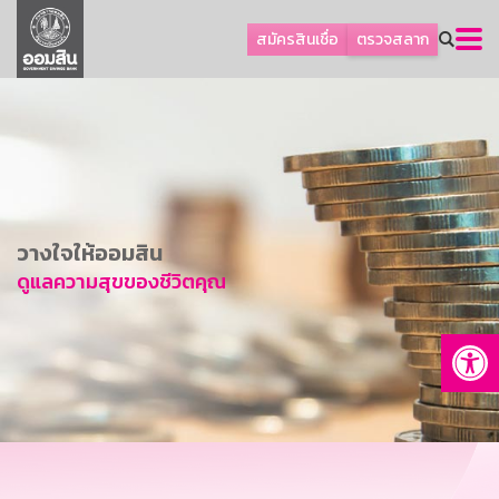
ลูกค้าธุรกิจ
สมัครสินเชื่อ
ตรวจสลาก
ลูกค้าผู้ประกอบรายย่อย
โปรโมชัน
ออมเพื่อสุข
เกี่ยวกับธนาคาร
การพัฒนาที่ยั่งยืน
วางใจให้ออมสิน
ข่าวสาร
ดูแลความสุขของชีวิตคุณ
บริการทางการเงิน
Op
อื่นๆ
ติดต่อเรา
บริการออนไลน์
TH
EN
GSB Society