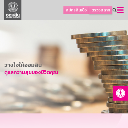
ลูกค้าธุรกิจ
สมัครสินเชื่อ
ตรวจสลาก
ลูกค้าผู้ประกอบรายย่อย
โปรโมชัน
ออมเพื่อสุข
เกี่ยวกับธนาคาร
การพัฒนาที่ยั่งยืน
วางใจให้ออมสิน
ข่าวสาร
ดูแลความสุขของชีวิตคุณ
บริการทางการเงิน
Op
อื่นๆ
ติดต่อเรา
บริการออนไลน์
TH
EN
GSB Society