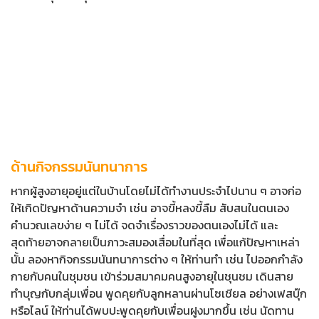
ด้านกิจกรรมนันทนาการ
หากผู้สูงอายุอยู่แต่ในบ้านโดยไม่ได้ทำงานประจำไปนาน ๆ อาจก่อ
ให้เกิดปัญหาด้านความจำ เช่น อาจขี้หลงขี้ลืม สับสนในตนเอง
คำนวณเลขง่าย ๆ ไม่ได้ จดจำเรื่องราวของตนเองไม่ได้ และ
สุดท้ายอาจกลายเป็นภาวะสมองเสื่อมในที่สุด เพื่อแก้ปัญหาเหล่า
นั้น ลองหากิจกรรมนันทนาการต่าง ๆ ให้ท่านทำ เช่น ไปออกกำลัง
กายกับคนในชุมชน เข้าร่วมสมาคมคนสูงอายุในชุนชม เดินสาย
ทำบุญกับกลุ่มเพื่อน พูดคุยกับลูกหลานผ่านโซเชียล อย่างเฟสบุ๊ก
หรือไลน์ ให้ท่านได้พบปะพูดคุยกับเพื่อนฝูงมากขึ้น เช่น นัดทาน