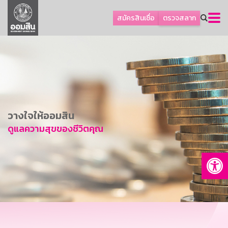
ลูกค้าธุรกิจ
สมัครสินเชื่อ
ตรวจสลาก
ลูกค้าผู้ประกอบรายย่อย
โปรโมชัน
ออมเพื่อสุข
เกี่ยวกับธนาคาร
การพัฒนาที่ยั่งยืน
วางใจให้ออมสิน
ข่าวสาร
ดูแลความสุขของชีวิตคุณ
บริการทางการเงิน
Op
อื่นๆ
ติดต่อเรา
บริการออนไลน์
TH
EN
GSB Society