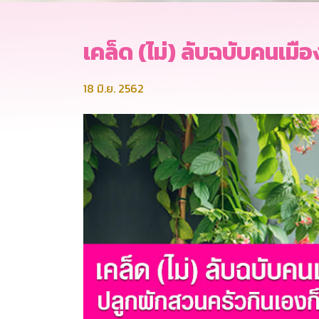
เคล็ด (ไม่) ลับฉบับคนเมื
18 มิ.ย. 2562