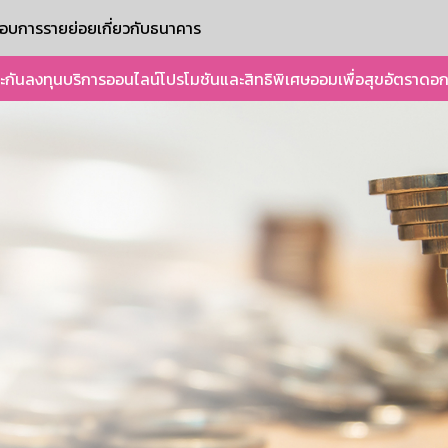
ะกอบการรายย่อย
เกี่ยวกับธนาคาร
ะกัน
ลงทุน
บริการออนไลน์
โปรโมชันและสิทธิพิเศษ
ออมเพื่อสุข
อัตราดอก