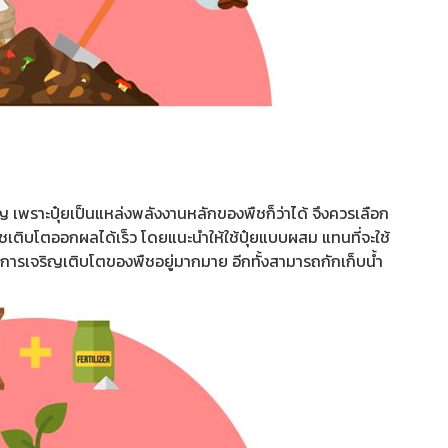
 เพราะปุ๋ยเป็นแหล่งพลังงานหลักของพืชก็ว่าได้ จึงควรเลือก
ืชเติบโตออกผลได้เร็ว โดยแนะนำให้ใช้ปุ๋ยแบบผสม แทนที่จะใช้
ต่อการเจริญเติบโตของพืชอยู่มากมาย อีกทั้งสามารถกักเก็บน้ำ