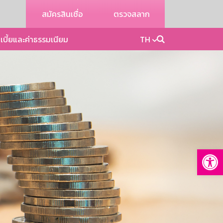
สมัครสินเชื่อ
ตรวจสลาก
เบี้ยและค่าธรรมเนียม
TH
Op