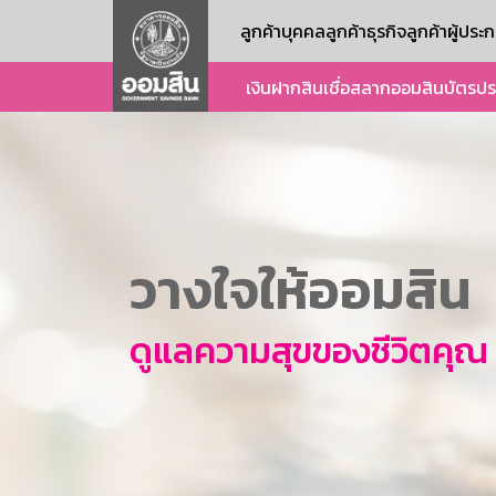
ลูกค้าบุคคล
ลูกค้าธุรกิจ
ลูกค้าผู้ปร
เงินฝาก
สินเชื่อ
สลากออมสิน
บัตร
ปร
วางใจให้ออมสิน
ดูแลความสุขของชีวิตคุณ