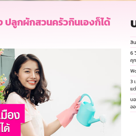
บ
อง ปลูกผักสวนครัวกินเองก็ได้
สิน
6 
คุ
Wo
3 
แต
บอ
ออ