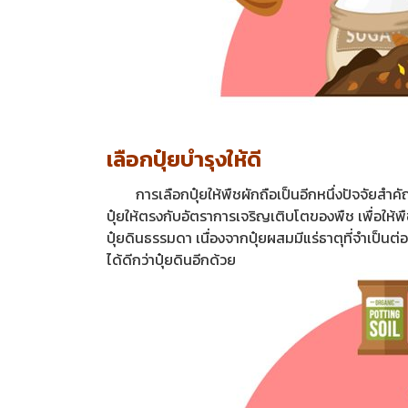
เลือกปุ๋ยบำรุงให้ดี
การเลือกปุ๋ยให้พืชผักถือเป็นอีกหนึ่งปัจจัยสำคัญ
ปุ๋ยให้ตรงกับอัตราการเจริญเติบโตของพืช เพื่อให้พ
ปุ๋ยดินธรรมดา เนื่องจากปุ๋ยผสมมีแร่ธาตุที่จำเป็น
ได้ดีกว่าปุ๋ยดินอีกด้วย