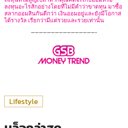
ลงทุนอะไรสักอย่างโดยที่ไม่มีคำว่าขาดทุน มาซื้อ
สลากออมสินกันดีกว่า เงินออมอยู่และยังมีโอกาส
ได้รางวัล เรียกว่ามีแต่รวยและรวยเท่านั้น
————————————————-
Lifestyle
บล็อกล่าสุด