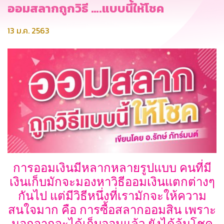
ออมสลากถูกวิธี ….แบบนี้ให้โชค
13 ม.ค. 2563
การออมเงินมีหลากหลายรูปแบบ คนที่มี
เงินเก็บมักจะมองหาวิธีออมเงินแตกต่างๆ
กันไป แต่มีวิธีหนึ่งที่เรามักจะให้ความ
สนใจมาก คือ การซื้อสลากออมสิน เพราะ
นอกจากจะได้เก็บออมแล้ว ยังได้ลุ้นโชค