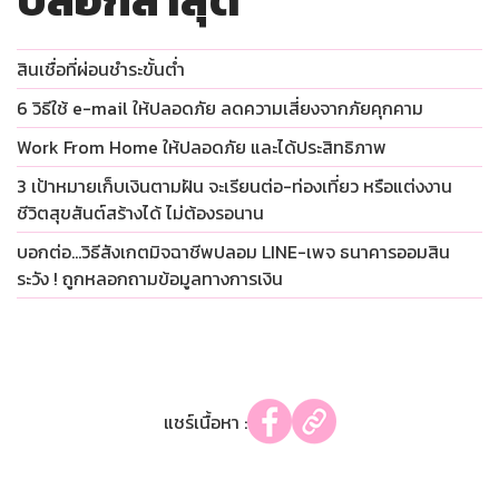
สินเชื่อที่ผ่อนชำระขั้นต่ำ
6 วิธีใช้ e-mail ให้ปลอดภัย ลดความเสี่ยงจากภัยคุกคาม
Work From Home ให้ปลอดภัย และได้ประสิทธิภาพ
3 เป้าหมายเก็บเงินตามฝัน จะเรียนต่อ-ท่องเที่ยว หรือแต่งงาน
ชีวิตสุขสันต์สร้างได้ ไม่ต้องรอนาน
บอกต่อ…วิธีสังเกตมิจฉาชีพปลอม LINE-เพจ ธนาคารออมสิน
ระวัง ! ถูกหลอกถามข้อมูลทางการเงิน
แชร์เนื้อหา :