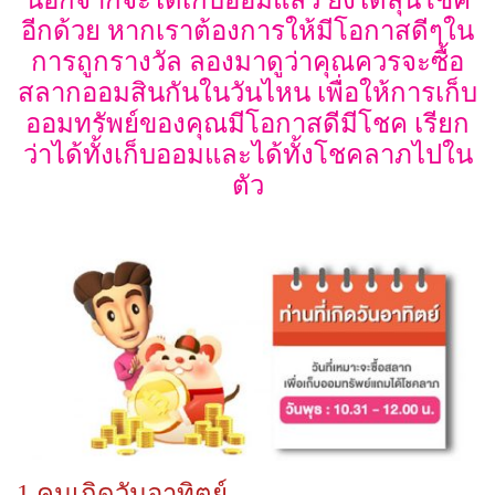
อีกด้วย หากเราต้องการให้มีโอกาสดีๆใน
การถูกรางวัล ลองมาดูว่าคุณควรจะซื้อ
สลากออมสินกันในวันไหน เพื่อให้การเก็บ
ออมทรัพย์ของคุณมีโอกาสดีมีโชค เรียก
ว่าได้ทั้งเก็บออมและได้ทั้งโชคลาภไปใน
ตัว
1.คนเกิดวันอาทิตย์