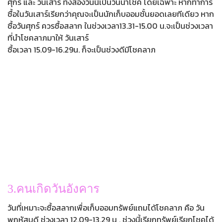
ศุกร์ และ วันเสาร์ ทั้งสองวันนี้เป็นวันนำโชค โดยเฉพาะ หากทำการ
ซื้อในวันเสาร์เรียกว่าคุณจะเป็นนักเก็บออมชั้นยอดเลยทีเดียว หาก
ซื้อวันศุกร์ ควรซื้อสลาก ในช่วงเวลา13.31-15.00 น.จะเป็นช่วงเวลา
ที่นำโชคลาภมาให้ วันเสาร์
ซื้อเวลา 15.09-16.29น. ก็จะเป็นช่วงดีมีโชคลาภ
3.คนเกิดวันอังคาร
วันที่เหมาะจะซื้อสลากเพื่อเก็บออมทรัพย์แถมได้โชคลาภ คือ วัน
พฤหัสบดี ช่วงเวลา 12.09-13.29 น . ช่วงนี้เรียกทรัพย์เรียกโชคได้