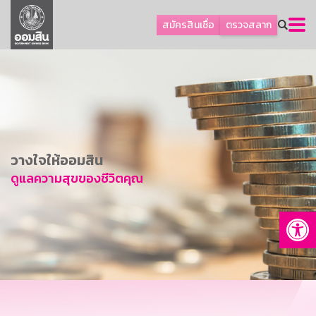
ลูกค้าธุรกิจ
สมัครสินเชื่อ
ตรวจสลาก
ลูกค้าผู้ประกอบรายย่อย
โปรโมชัน
ออมเพื่อสุข
เกี่ยวกับธนาคาร
การพัฒนาที่ยั่งยืน
วางใจให้ออมสิน
ข่าวสาร
ดูแลความสุขของชีวิตคุณ
บริการทางการเงิน
Op
อื่นๆ
ติดต่อเรา
บริการออนไลน์
TH
EN
GSB Society