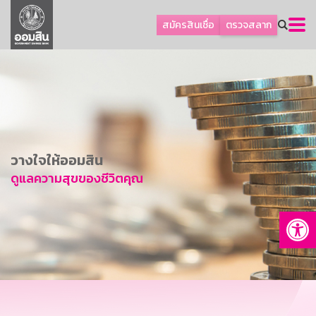
ลูกค้าธุรกิจ
สมัครสินเชื่อ
ตรวจสลาก
ลูกค้าผู้ประกอบรายย่อย
โปรโมชัน
ออมเพื่อสุข
เกี่ยวกับธนาคาร
การพัฒนาที่ยั่งยืน
วางใจให้ออมสิน
ข่าวสาร
ดูแลความสุขของชีวิตคุณ
บริการทางการเงิน
Op
อื่นๆ
ติดต่อเรา
บริการออนไลน์
TH
EN
GSB Society