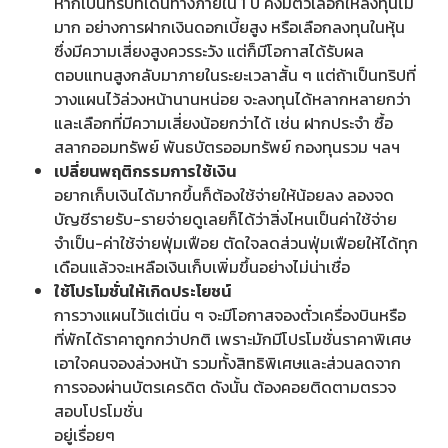
หากเป็นทริปที่เดินทางภายใน 1 ปี คงมีตัวเลือกให้ลงทุนไม่
มาก อย่างการฝากเงินดอกเบี้ยสูง หรือเลือกลงทุนในหุ้น
ซึ่งมีความเสี่ยงสูงควรระวัง แต่ก็มีโอกาสได้รับผล
ตอบแทนสูงกลับมาภายในระยะเวลาสั้น ๆ แต่ถ้าเป็นทริปที่
วางแผนไว้ล่วงหน้านานหน่อย จะลงทุนได้หลากหลายกว่า
และเลือกที่มีความเสี่ยงน้อยกว่าได้ เช่น ฝากประจำ ซื้อ
สลากออมทรัพย์ พันธบัตรออมทรัพย์ กองทุนรวม ฯลฯ
เปลี่ยนพฤติกรรมการใช้เงิน
อยากเก็บเงินได้มากขึ้นก็ต้องใช้จ่ายให้น้อยลง ลองจด
บัญชีรายรับ-รายจ่ายดูเลยก็ได้ว่าสิ่งไหนเป็นค่าใช้จ่าย
จำเป็น-ค่าใช้จ่ายฟุ่มเฟือย ตัดใจลดส่วนฟุ่มเฟือยให้ได้ทุก
เดือนแล้วจะเหลือเงินเก็บเพิ่มขึ้นอย่างไม่น่าเชื่อ
ใช้โปรโมชั่นให้เกิดประโยชน์
การวางแผนไว้แต่เนิ่น ๆ จะมีโอกาสจองตั๋วเครื่องบินหรือ
ที่พักได้ราคาถูกกว่าปกติ เพราะมักมีโปรโมชั่นราคาพิเศษ
เอาใจคนจองล่วงหน้า รวมทั้งสิทธิพิเศษและส่วนลดจาก
การจองผ่านบัตรเครดิต ดังนั้น ต้องคอยติดตามตรวจ
สอบโปรโมชั่น
อยู่เรื่อยๆ