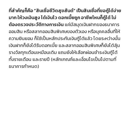
ที่สำคัญก็คือ “สินเชื่อชีวิตสุขสันต์” เป็นสินเชื่อที่ขอกู้ได้ง่าย
มาก ให้วงเงินสูง ได้เงินไว ดอกเบี้ยถูก อาชีพไหนก็กู้ได้ ไม่
ต้องตรวจประวัติทางการเงิน
แค่มีสมุดเงินฝากของธนาคาร
ออมสิน หรือสลากออมสินพิเศษของตัวเอง หรือบุคคลอื่นที่ให้
ความยินยอม ก็ใช้เป็นหลักประกันเงินกู้ได้แล้ว โดยระหว่างนั้น
เงินฝากก็ยังได้รับดอกเบี้ย และสลากออมสินพิเศษก็ยังได้ลุ้น
รางวัลทุกเดือนเหมือนเดิม แถมยังให้เลือกผ่อนชำระเงินกู้ได้
ทั้งรายเดือน และรายปี (หลักเกณฑ์และเงื่อนไขเป็นไปตามที่
ธนาคารกำหนด)