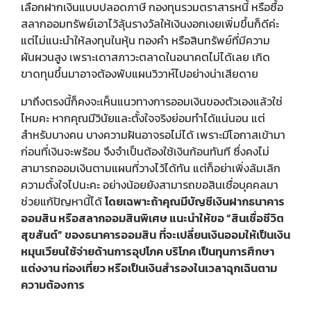
เลือกฝากเงินแบบปลอดภาษี กองทุนรวมตราสารหนี้ หรือซื้อ
สลากออมทรัพย์เอาไว้ลุ้นรางวัลให้เงินงอกเงยเพิ่มขึ้นก็ดีค่ะ
แต่ไม่แนะนำให้ลงทุนในหุ้น ทองคำ หรือสินทรัพย์ที่มีความ
ผันผวนสูง เพราะเดาสภาวะตลาดในอนาคตไม่ได้เลย เกิด
ขาดทุนขึ้นมาอาจต้องพับแผนวิวาห์ไปอย่างน่าเสียดาย
มาถึงตรงนี้ก็คงจะเห็นแนวทางการออมเงินของตัวเองแล้วใช่
ไหมคะ หากคุณมีวินัยและตั้งใจจริงย่อมทำได้แน่นอน แต่
สำหรับบางคน บางความฝันอาจรอไม่ได้ เพราะมีโอกาสเข้ามา
ก่อนที่เงินจะพร้อม จึงจำเป็นต้องใช้เงินก้อนทันที ซึ่งคงไม่
สามารถออมเงินตามแผนที่วางไว้ได้ทัน แต่ก็อย่าเพิ่งล้มเลิก
ความตั้งใจไปนะคะ อย่างน้อยยังสามารถขอสินเชื่อบุคคลมา
ช่วยแก้ปัญหานี้ได้
โดยเฉพาะถ้าคุณมีบัญชีเงินฝากธนาคาร
ออมสิน หรือสลากออมสินพิเศษ แนะนำให้ขอ “สินเชื่อชีวิต
สุขสันต์” ของธนาคารออมสิน
ที่จะเปลี่ยนเงินออมให้เป็นเงิน
หมุนเวียนใช้จ่ายด้านการอุปโภค บริโภค เป็นทุนการศึกษา
แต่งงาน ท่องเที่ยว หรือเป็นเงินสำรองในเวลาฉุกเฉินตาม
ความต้องการ