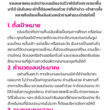
ของหลายคน แต่กว่าจะเนรมิตงานวิวาห์ดังใจปรารถนาขึ้น
มาได้ เงินในกระเป๋าก็ต้องพร้อมด้วย ว่าที่เจ้าบ่าว-เจ้าสาวทั้ง
หลายจึงต้องเก็บเงินล่วงหน้าตามคำแนะนำต่อไปนี้
1. ตั้งเป้าหมาย
เช่นเดียวกับการเก็บเงินเพื่อเป็นทุนการศึกษา หรือท่อง
เที่ยว คุณต้องมีเป้าหมายชัดเจนว่าจะจัดงานแต่งงานในรูป
แบบไหน หมั้นเช้า-แต่งเย็น หรือคนละวัน ธีมงานเป็นอย่างไร
สถานที่จัดงานหรูหราแค่ไหน ตั้งใจจะเชิญแขกกี่คน งานเล็ก-
งานใหญ่ จัดเองหรือจ้างออร์แกไนซ์ และรายละเอียดยิบย่อย
อีกมากมายที่คู่บ่าวสาวต้องพิจารณาและคุยกันให้ดี
2. คำนวณงบประมาณ
อย่างที่บอกว่า การจัดงานแต่งงานมีค่าใช้จ่ายจิปาถะ
เยอะมาก ไม่ว่าจะเป็นค่าชุดแต่งงาน ค่าเสริมสวย ค่าสถานที่
อาหารจัดเลี้ยง แหวนแต่งงาน ของชำร่วย การ์ดแต่งงาน ค่า
ใช้จ่ายในการดูฤกษ์ยาม ค่าถ่ายภาพพรีเวดดิ้ง ถ่ายภาพและ
วิดีโอในงาน ฯลฯ ยังไม่รวมค่าสินสอดที่ฝ่ายชายต้องจ่าย ซึ่ง
สำหรับคนที่มีงบประมาณไม่มาก ก็ต้องบริหารจัดการให้ดี
3. วางแผนการออม