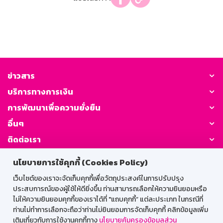
ข่าวสาร
บริการทางการเงิน
การพัฒนาเพื่อความยั่งยืน
อื่นๆ
ติดต่อเรา
นโยบายการใช้คุกกี้ (Cookies Policy)
GSB Society:
เว็บไซต์ของเราจะจัดเก็บคุกกี้เพื่อวัตถุประสงค์ในการปรับปรุง
ประสบการณ์ของผู้ใช้ให้ดียิ่งขึ้น ท่านสามารถเลือกให้ความยินยอมหรือ
ไม่ให้ความยินยอมคุกกี้ของเราได้ที่ "แถบคุกกี้” แต่ละประเภท ในกรณีที่
สำหรับพนักงาน
ท่านไม่ทำการเลือกจะถือว่าท่านไม่ยินยอมการจัดเก็บคุกกี้ คลิกข้อมูลเพิ่ม
เติมเกี่ยวกับการใช้งานคุกกี้ทาง
นโยบายคุ้มครองข้อมูลส่วน