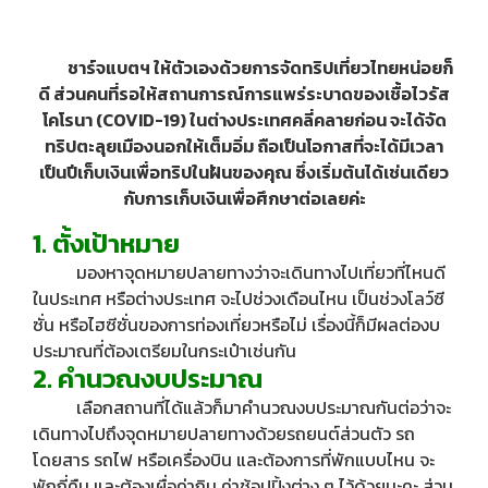
ชาร์จแบตฯ ให้ตัวเองด้วยการจัดทริปเที่ยวไทยหน่อยก็
ดี ส่วนคนที่รอให้สถานการณ์การแพร่ระบาดของเชื้อไวรัส
โคโรนา (COVID-19) ในต่างประเทศคลี่คลายก่อน จะได้จัด
ทริปตะลุยเมืองนอกให้เต็มอิ่ม ถือเป็นโอกาสที่จะได้มีเวลา
เป็นปีเก็บเงินเพื่อทริปในฝันของคุณ ซึ่งเริ่มต้นได้เช่นเดียว
กับการเก็บเงินเพื่อศึกษาต่อเลยค่ะ
1. ตั้งเป้าหมาย
มองหาจุดหมายปลายทางว่าจะเดินทางไปเที่ยวที่ไหนดี
ในประเทศ หรือต่างประเทศ จะไปช่วงเดือนไหน เป็นช่วงโลว์ซี
ซั่น หรือไฮซีซั่นของการท่องเที่ยวหรือไม่ เรื่องนี้ก็มีผลต่องบ
ประมาณที่ต้องเตรียมในกระเป๋าเช่นกัน
2. คำนวณงบประมาณ
เลือกสถานที่ได้แล้วก็มาคำนวณงบประมาณกันต่อว่าจะ
เดินทางไปถึงจุดหมายปลายทางด้วยรถยนต์ส่วนตัว รถ
โดยสาร รถไฟ หรือเครื่องบิน และต้องการที่พักแบบไหน จะ
พักกี่คืน และต้องเผื่อค่ากิน ค่าช้อปปิ้งต่าง ๆ ไว้ด้วยนะคะ ส่วน