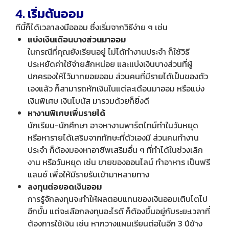
4. เริ่มต้นออม
ทีนี้ก็ได้เวลาลงมือออม ซึ่งเริ่มจากวิธีง่าย ๆ เช่น
แบ่งเงินเดือนบางส่วนมาออม
ในกรณีที่คุณยังเรียนอยู่ ไม่ได้ทำงานประจำ ก็ใช้วิธี
ประหยัดค่าใช้จ่ายสักหน่อย และแบ่งเงินบางส่วนที่ผู้
ปกครองให้ไว้มาทยอยออม ส่วนคนที่มีรายได้เป็นของตัว
เองแล้ว ก็สามารถหักเงินในแต่ละเดือนมาออม หรือแบ่ง
เงินพิเศษ เงินโบนัส มารวมด้วยก็ยิ่งดี
หางานพิเศษเพิ่มรายได้
นักเรียน-นักศึกษา อาจหางานพาร์ตไทม์ทำในวันหยุด
หรือหารายได้เสริมจากทักษะที่ตัวเองมี ส่วนคนทำงาน
ประจำ ก็ต้องมองหาอาชีพเสริมอื่น ๆ ที่ทำได้ในช่วงเลิก
งาน หรือวันหยุด เช่น ขายของออนไลน์ ทำอาหาร เป็นฟรี
แลนซ์ เพื่อให้มีรายรับเข้ามาหลายทาง
ลงทุนต่อยอดเงินออม
การรู้จักลงทุนจะทำให้ผลตอบแทนของเงินออมเติบโตไป
อีกขั้น แต่จะเลือกลงทุนอะไรดี ก็ต้องขึ้นอยู่กับระยะเวลาที่
ต้องการใช้เงิน เช่น หากวางแผนเรียนต่อในอีก 3 ปีข้าง