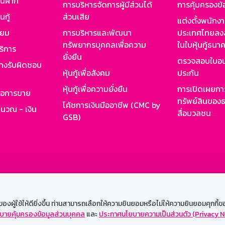
งินฝาก
การบริหารจัดการผู้มีส่วนได้
การคุ้มครองข้
นกู้
ส่วนเสีย
แต่งตั้งพนักง
ียม
การบริหารและพัฒนา
ประเทศไทยลงล
ทรัพยากรบุคคลเพื่อความ
ในใบหุ้นกู้ธน
ริการ
ยั่งยืน
ตรวจสอบใบอน
ย่างรับผิดชอบ
หุ้นกู้เพื่อสังคม
ประกัน
หุ้นกู้เพื่อความยั่งยืน
การเปิดเผยการ
รอการขาย
ทรัพย์สินของธ
โค้ชการเงินมืออาชีพ (CMC by
ำนวณ - เงิน
สื่อมวลชน
GSB)
กงาน
Web HR
GSB Wisdom
M-Search
เข้าสู่ร
ผู้ใช้ให้ดียิ่งขึ้น ท่านสามารถเลือกให้ความยินยอมหรือไม่ให้ความยินยอมคุกกี้ของเ
บายคุ้มครองข้อมูลส่วนบุคคล
และ
ประกาศนโยบายความเป็นส่วนตัว (Privacy N