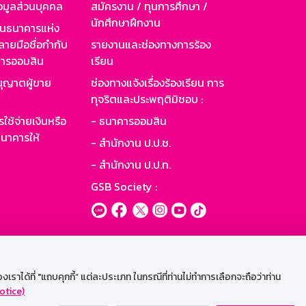
อมูลส่วนบุคคล
สมัครงาน / ทุนการศึกษา /
นักศึกษาฝึกงาน
านธนาคารแห่ง
ายมือชื่อกำกับ
รายงานและช่องทางการร้อง
าคารออมสิน
เรียน
ุญาตผู้ขาย
ช่องทางแจ้งเรื่องร้องเรียน การ
ทุจริตและประพฤติมิชอบ :
ใช้จ่ายเงินหรือ
- ธนาคารออมสิน
นาคารให้
- สำนักงาน ป.ป.ช.
- สำนักงาน ป.ป.ท.
GSB Society :
ะบบเน็ตเมล
ราได้ที่ "แถบคุกกี้” แต่ละประเภท ในกรณีที่ท่านไม่ทำการเลือกจะถือว่าท่าน
otice)