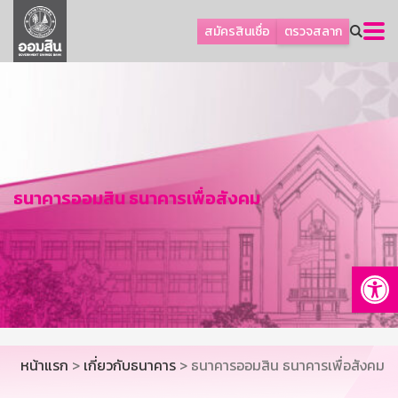
ลูกค้าธุรกิจ
สมัครสินเชื่อ
ตรวจสลาก
ลูกค้าผู้ประกอบรายย่อย
โปรโมชัน
ออมเพื่อสุข
เกี่ยวกับธนาคาร
การพัฒนาที่ยั่งยืน
ธนาคารออมสิน ธนาคารเพื่อสังคม
ข่าวสาร
บริการทางการเงิน
Op
อื่นๆ
ติดต่อเรา
บริการออนไลน์
หน้าแรก
>
เกี่ยวกับธนาคาร
> ธนาคารออมสิน ธนาคารเพื่อสังคม
TH
EN
GSB Society