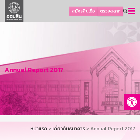
ลูกค้าธุรกิจ
สมัครสินเชื่อ
ตรวจสลาก
ลูกค้าผู้ประกอบรายย่อย
โปรโมชัน
ออมเพื่อสุข
เกี่ยวกับธนาคาร
การพัฒนาที่ยั่งยืน
Annual Report 2017
ข่าวสาร
บริการทางการเงิน
Op
อื่นๆ
ติดต่อเรา
บริการออนไลน์
หน้าแรก
>
เกี่ยวกับธนาคาร
> Annual Report 2017
TH
EN
GSB Society