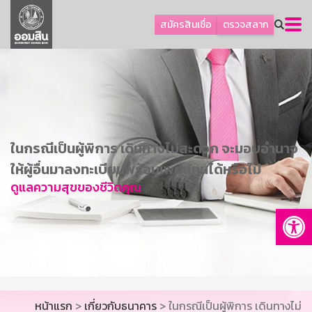
ลูกค้าธุรกิจ
สมัครสินเชื่อ
ตรวจสลาก
ลูกค้าผู้ประกอบรายย่อย
โปรโมชัน
ออมเพื่อสุข
เกี่ยวกับธนาคาร
การพัฒนาที่ยั่งยืน
ในกรณีเป็นผู้พิการ เดินทางไม่สะดวก จะมอบอำนาจ
ข่าวสาร
ให้ผู้อื่นมาลงทะเบียนพร้อมเพย์แทนได้หรือไม่
ดูแลความสุขของชีวิตคุณ
บริการทางการเงิน
Op
อื่นๆ
ติดต่อเรา
บริการออนไลน์
TH
EN
หน้าแรก
>
เกี่ยวกับธนาคาร
> ในกรณีเป็นผู้พิการ เดินทางไม่
GSB Society