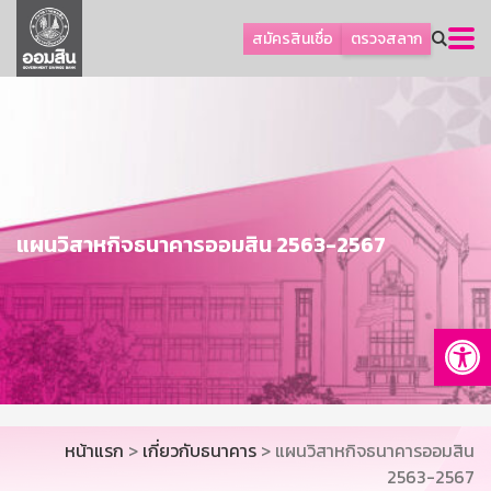
ลูกค้าธุรกิจ
สมัครสินเชื่อ
ตรวจสลาก
ลูกค้าผู้ประกอบรายย่อย
โปรโมชัน
ออมเพื่อสุข
เกี่ยวกับธนาคาร
การพัฒนาที่ยั่งยืน
แผนวิสาหกิจธนาคารออมสิน 2563-2567
ข่าวสาร
บริการทางการเงิน
Op
อื่นๆ
ติดต่อเรา
บริการออนไลน์
หน้าแรก
>
เกี่ยวกับธนาคาร
> แผนวิสาหกิจธนาคารออมสิน
TH
EN
2563-2567
GSB Society