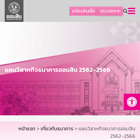
ลูกค้าธุรกิจ
สมัครสินเชื่อ
ตรวจสลาก
ลูกค้าผู้ประกอบรายย่อย
โปรโมชัน
ออมเพื่อสุข
เกี่ยวกับธนาคาร
การพัฒนาที่ยั่งยืน
แผนวิสาหกิจธนาคารออมสิน 2562-2566
ข่าวสาร
บริการทางการเงิน
Op
อื่นๆ
ติดต่อเรา
บริการออนไลน์
หน้าแรก
>
เกี่ยวกับธนาคาร
> แผนวิสาหกิจธนาคารออมสิน
TH
EN
2562-2566
GSB Society