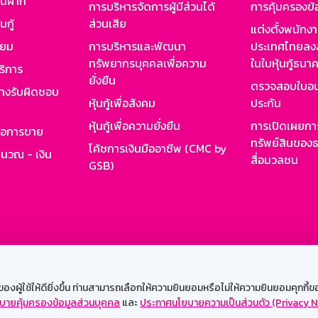
งินฝาก
การบริหารจัดการผู้มีส่วนได้
การคุ้มครองข้
นกู้
ส่วนเสีย
แต่งตั้งพนักง
ียม
การบริหารและพัฒนา
ประเทศไทยลงล
ทรัพยากรบุคคลเพื่อความ
ในใบหุ้นกู้ธน
ริการ
ยั่งยืน
ตรวจสอบใบอน
ย่างรับผิดชอบ
หุ้นกู้เพื่อสังคม
ประกัน
หุ้นกู้เพื่อความยั่งยืน
การเปิดเผยการ
รอการขาย
ทรัพย์สินของธ
โค้ชการเงินมืออาชีพ (CMC by
ำนวณ - เงิน
สื่อมวลชน
GSB)
กงาน
Web HR
GSB Wisdom
M-Search
เข้าสู่ร
ผู้ใช้ให้ดียิ่งขึ้น ท่านสามารถเลือกให้ความยินยอมหรือไม่ให้ความยินยอมคุกกี้ของเ
บายคุ้มครองข้อมูลส่วนบุคคล
และ
ประกาศนโยบายความเป็นส่วนตัว (Privacy N