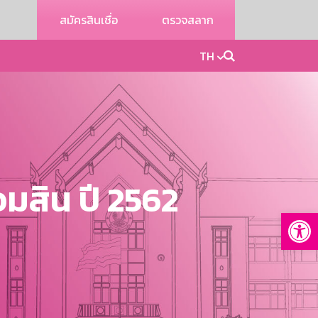
สมัครสินเชื่อ
ตรวจสลาก
TH
สิน ปี 2562
Op