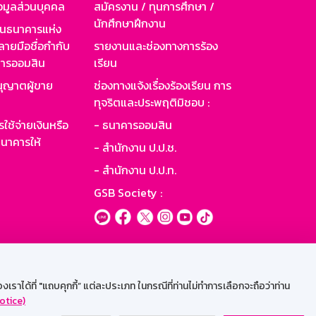
อมูลส่วนบุคคล
สมัครงาน / ทุนการศึกษา /
นักศึกษาฝึกงาน
านธนาคารแห่ง
ายมือชื่อกำกับ
รายงานและช่องทางการร้อง
าคารออมสิน
เรียน
ุญาตผู้ขาย
ช่องทางแจ้งเรื่องร้องเรียน การ
ทุจริตและประพฤติมิชอบ :
ใช้จ่ายเงินหรือ
- ธนาคารออมสิน
นาคารให้
- สำนักงาน ป.ป.ช.
- สำนักงาน ป.ป.ท.
GSB Society :
ะบบเน็ตเมล
ราได้ที่ "แถบคุกกี้” แต่ละประเภท ในกรณีที่ท่านไม่ทำการเลือกจะถือว่าท่าน
otice)