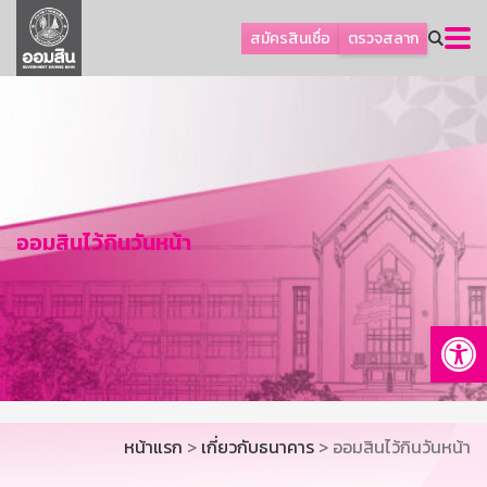
ลูกค้าธุรกิจ
สมัครสินเชื่อ
ตรวจสลาก
ลูกค้าผู้ประกอบรายย่อย
โปรโมชัน
ออมเพื่อสุข
เกี่ยวกับธนาคาร
การพัฒนาที่ยั่งยืน
ออมสินไว้กินวันหน้า
ข่าวสาร
บริการทางการเงิน
Op
อื่นๆ
ติดต่อเรา
บริการออนไลน์
หน้าแรก
>
เกี่ยวกับธนาคาร
> ออมสินไว้กินวันหน้า
TH
EN
GSB Society