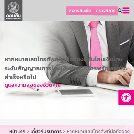
ลูกค้าธุรกิจ
สมัครสินเชื่อ
ตรวจสลาก
ลูกค้าผู้ประกอบรายย่อย
โปรโมชัน
ออมเพื่อสุข
เกี่ยวกับธนาคาร
หากหมายเลขโทรศัพท์มือถือของผู้รับโอนเงินโดน
การพัฒนาที่ยั่งยืน
ระงับสัญญาณการโอนเงินผ่านบริการพร้อมเพย์จะ
ข่าวสาร
สำเร็จหรือไม่
บริการทางการเงิน
ดูแลความสุขของชีวิตคุณ
Op
อื่นๆ
ติดต่อเรา
บริการออนไลน์
TH
EN
หน้าแรก
>
เกี่ยวกับธนาคาร
> หากหมายเลขโทรศัพท์มือถือของ
GSB Society