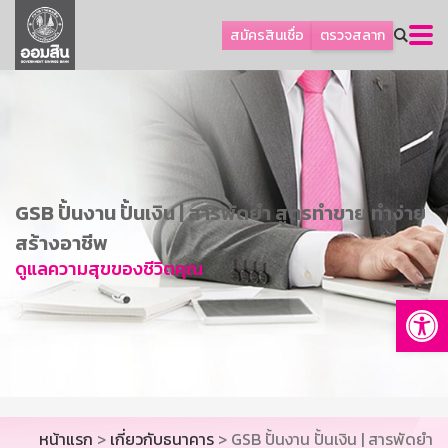
ลูกค้าธุรกิจ
สมัครสินเชื่อ
ตรวจสลาก
ลูกค้าผู้ประกอบรายย่อย
โปรโมชัน
ออมเพื่อสุข
เกี่ยวกับธนาคาร
การพัฒนาที่ยั่งยืน
GSB ปั้นงาน ปั้นเงิน | สารพัดยำ สูตรทำขาย ทำง่าย
ข่าวสาร
สร้างอาชีพ
ดูแลความสุขของชีวิตคุณ
บริการทางการเงิน
Op
อื่นๆ
ติดต่อเรา
บริการออนไลน์
TH
EN
หน้าแรก
>
เกี่ยวกับธนาคาร
> GSB ปั้นงาน ปั้นเงิน | สารพัดยำ
GSB Society