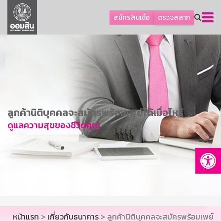
ลูกค้าธุรกิจ
สมัครสินเชื่อ
ตรวจสลาก
ลูกค้าผู้ประกอบรายย่อย
โปรโมชัน
ออมเพื่อสุข
เกี่ยวกับธนาคาร
การพัฒนาที่ยั่งยืน
ลูกค้านิติบุคคลจะสมัครพร้อมเพย์ได้เมื่อไหร่
ข่าวสาร
ดูแลความสุขของชีวิตคุณ
บริการทางการเงิน
Op
อื่นๆ
ติดต่อเรา
บริการออนไลน์
TH
EN
หน้าแรก
>
เกี่ยวกับธนาคาร
> ลูกค้านิติบุคคลจะสมัครพร้อมเพย์
GSB Society