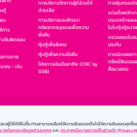
งินฝาก
การบริหารจัดการผู้มีส่วนได้
การคุ้มครองข้
นกู้
ส่วนเสีย
แต่งตั้งพนักง
ียม
การบริหารและพัฒนา
ประเทศไทยลงล
ทรัพยากรบุคคลเพื่อความ
ในใบหุ้นกู้ธน
ริการ
ยั่งยืน
ตรวจสอบใบอน
ย่างรับผิดชอบ
หุ้นกู้เพื่อสังคม
ประกัน
หุ้นกู้เพื่อความยั่งยืน
การเปิดเผยการ
รอการขาย
ทรัพย์สินของธ
โค้ชการเงินมืออาชีพ (CMC by
ำนวณ - เงิน
สื่อมวลชน
GSB)
กงาน
Web HR
GSB Wisdom
M-Search
เข้าสู่ร
ผู้ใช้ให้ดียิ่งขึ้น ท่านสามารถเลือกให้ความยินยอมหรือไม่ให้ความยินยอมคุกกี้ของเ
บายคุ้มครองข้อมูลส่วนบุคคล
และ
ประกาศนโยบายความเป็นส่วนตัว (Privacy N