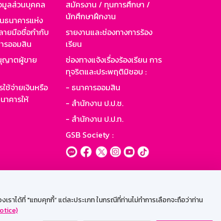
อมูลส่วนบุคคล
สมัครงาน / ทุนการศึกษา /
นักศึกษาฝึกงาน
านธนาคารแห่ง
ายมือชื่อกำกับ
รายงานและช่องทางการร้อง
าคารออมสิน
เรียน
ุญาตผู้ขาย
ช่องทางแจ้งเรื่องร้องเรียน การ
ทุจริตและประพฤติมิชอบ :
ใช้จ่ายเงินหรือ
- ธนาคารออมสิน
นาคารให้
- สำนักงาน ป.ป.ช.
- สำนักงาน ป.ป.ท.
GSB Society :
ะบบเน็ตเมล
ราได้ที่ "แถบคุกกี้” แต่ละประเภท ในกรณีที่ท่านไม่ทำการเลือกจะถือว่าท่าน
otice)