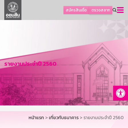
ลูกค้าธุรกิจ
สมัครสินเชื่อ
ตรวจสลาก
ลูกค้าผู้ประกอบรายย่อย
โปรโมชัน
ออมเพื่อสุข
เกี่ยวกับธนาคาร
การพัฒนาที่ยั่งยืน
รายงานประจำปี 2560
ข่าวสาร
บริการทางการเงิน
Op
อื่นๆ
ติดต่อเรา
บริการออนไลน์
หน้าแรก
>
เกี่ยวกับธนาคาร
> รายงานประจำปี 2560
TH
EN
GSB Society