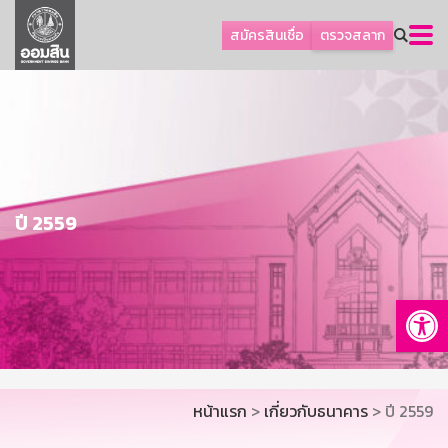
ลูกค้าธุรกิจ
สมัครสินเชื่อ
ตรวจสลาก
ลูกค้าผู้ประกอบรายย่อย
โปรโมชัน
ออมเพื่อสุข
เกี่ยวกับธนาคาร
การพัฒนาที่ยั่งยืน
ปี 2559
ข่าวสาร
บริการทางการเงิน
Op
อื่นๆ
ติดต่อเรา
บริการออนไลน์
หน้าแรก
>
เกี่ยวกับธนาคาร
> ปี 2559
TH
EN
GSB Society