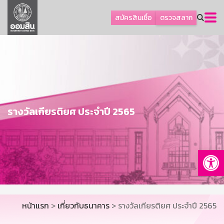
ลูกค้าธุรกิจ
สมัครสินเชื่อ
ตรวจสลาก
ลูกค้าผู้ประกอบรายย่อย
โปรโมชัน
ออมเพื่อสุข
เกี่ยวกับธนาคาร
การพัฒนาที่ยั่งยืน
รางวัลเกียรติยศ ประจำปี 2565
ข่าวสาร
บริการทางการเงิน
Op
อื่นๆ
ติดต่อเรา
บริการออนไลน์
หน้าแรก
>
เกี่ยวกับธนาคาร
> รางวัลเกียรติยศ ประจำปี 2565
TH
EN
GSB Society