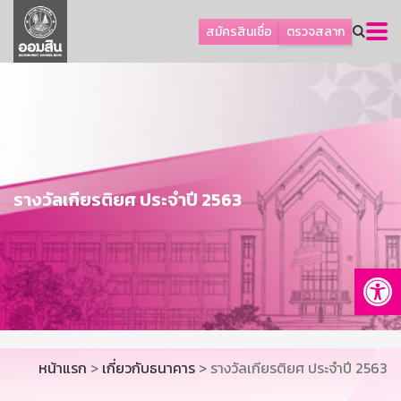
ลูกค้าธุรกิจ
สมัครสินเชื่อ
ตรวจสลาก
ลูกค้าผู้ประกอบรายย่อย
โปรโมชัน
ออมเพื่อสุข
เกี่ยวกับธนาคาร
การพัฒนาที่ยั่งยืน
รางวัลเกียรติยศ ประจำปี 2563
ข่าวสาร
บริการทางการเงิน
Op
อื่นๆ
ติดต่อเรา
บริการออนไลน์
หน้าแรก
>
เกี่ยวกับธนาคาร
> รางวัลเกียรติยศ ประจำปี 2563
TH
EN
GSB Society