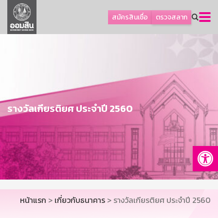
ลูกค้าธุรกิจ
สมัครสินเชื่อ
ตรวจสลาก
ลูกค้าผู้ประกอบรายย่อย
โปรโมชัน
ออมเพื่อสุข
เกี่ยวกับธนาคาร
การพัฒนาที่ยั่งยืน
รางวัลเกียรติยศ ประจำปี 2560
ข่าวสาร
บริการทางการเงิน
Op
อื่นๆ
ติดต่อเรา
บริการออนไลน์
หน้าแรก
>
เกี่ยวกับธนาคาร
> รางวัลเกียรติยศ ประจำปี 2560
TH
EN
GSB Society