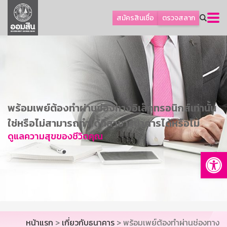
ลูกค้าธุรกิจ
สมัครสินเชื่อ
ตรวจสลาก
ลูกค้าผู้ประกอบรายย่อย
โปรโมชัน
ออมเพื่อสุข
เกี่ยวกับธนาคาร
การพัฒนาที่ยั่งยืน
พร้อมเพย์ต้องทำผ่านช่องทางอิเล็กทรอนิกส์เท่านั้น
ข่าวสาร
ใช่หรือไม่สามารถทำได้ที่สาขาธนาคารได้หรือไม่
ดูแลความสุขของชีวิตคุณ
บริการทางการเงิน
Op
อื่นๆ
ติดต่อเรา
บริการออนไลน์
TH
EN
หน้าแรก
>
เกี่ยวกับธนาคาร
> พร้อมเพย์ต้องทำผ่านช่องทาง
GSB Society